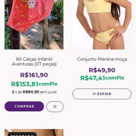
Kit Calças Infantil
Conjunto Menina moça
Aventuras (07 peças)
R$49,90
R$161,90
R$47,41
com
Pix
R$153,81
com
Pix
2
x de
R$80,95
sem juros
ESPIAR
COMPRAR